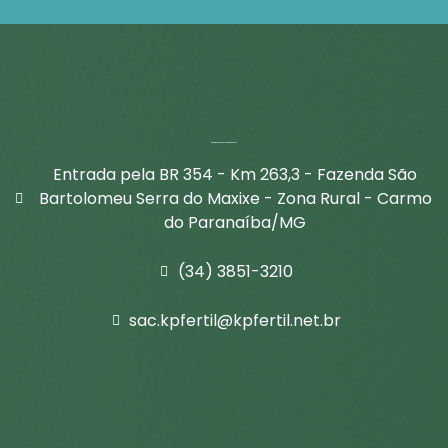
Venha tomar um café conosco!​
Entrada pela BR 354 - Km 263,3 - Fazenda São
Bartolomeu Serra do Maxixe - Zona Rural - Carmo
do Paranaíba/MG
(34) 3851-3210
sac.kpfertil@kpfertil.net.br